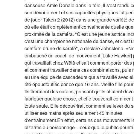
danseuse Amie Donald dans le rôle, il s'est rendu 
son dévouement et ses capacités physiques lui perm
de jouer Taken 2 (2012) dans une grande variété de
où elle était complètement convaincante quelle que s
proximité de la caméra. "C'est une jeune actrice incr
c'est une championne nationale de danse, et c'est u
ceinture brune de karaté", a déclaré Johnstone. «N
embauché un coach de mouvement [Luke Hawker] po
qui travaillait chez Wētā et sait comment porter des 
et comment travailler dans ces combinaisons, puis 
eu une équipe de cascadeurs qui a travaillé avec elle 
été époustouflés par ce que 10 ans -vieille fille pourra
Ils tireraient des cordes, pensant qu'ils allaient devoir
fabriquer quelque chose, et elle trouverait comment l
toute seule. Elle découvrirait comment se lever du s
utiliser ses mains après seulement 45 minutes 
d'entraînement.En effet, certains des mouvements le
bizarres du personnage – ceux que le public pourrai