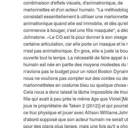
combinaison d'effets visuels, d'animatronique, de 
marionnettes et d'un acteur humain. "La méthodolog
consistait essentiellement à utiliser une marionnette 
animatronique quand elle est immobile, et dès qu'ell
commence à bouger, c'est une fille masquée", a décl
Johnstone. «Le CG est là pour donner à son visage 
certaine articulation, car elle porte un masque et le
n'est pas animatronique. En gros, elle a juste la bou
ouverte tout le temps. La nécessité de faire appel à 
humain est née en partie des moyens modestes du f
n'avions pas le budget pour un robot Boston Dynami
nous ne voulions pas compter sur des cordes ou des
marionnettistes en costume bleu ou quelque chose
Cela nous a donc laissé la tâche impossible de trou
fille qui avait à peu près le même âge que Violet [M
joue le propriétaire de Taken 2 (2012)] et qui pourrait 
ce truc physique et jouer avec Allison Williams.John
d'abord supposé que son acteur humain ne serait uti
pour des plans plus larges, mais une fois qu'il a choi