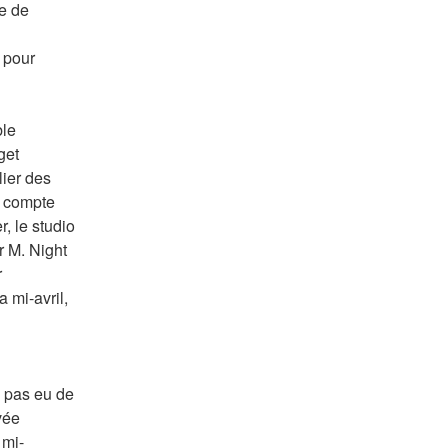
e de 
 pour 
le 
et 
ier des 
 compte 
, le studio 
r M. Night 
 
 mi-avril, 
 pas eu de 
ée 
 mi-