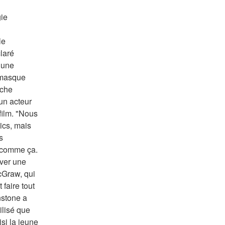
ie 
e 
aré 
une 
 masque 
che 
un acteur 
ilm. "Nous 
cs, mais 
 
 comme ça. 
ver une 
cGraw, qui 
faire tout 
stone a 
lisé que 
si la jeune 