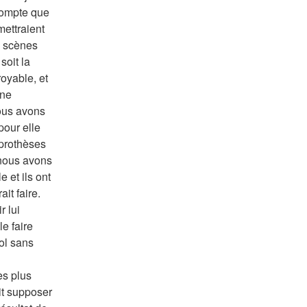
compte que 
ettraient 
 scènes 
oit la 
oyable, et 
ne 
ous avons 
ur elle 
prothèses 
nous avons 
et ils ont 
it faire. 
 lui 
e faire 
ol sans 
s plus 
t supposer 