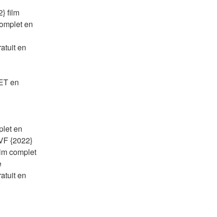
 film 
omplet en 
tuit en 
T en 
let en 
F {2022} 
lm complet 
 
tuit en 