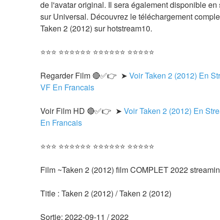
de l'avatar original. Il sera également disponible en s
sur Universal. Découvrez le téléchargement complet 
Taken 2 (2012) sur hotstream10.
⭐⭐⭐ ⭐⭐⭐⭐⭐⭐ ⭐⭐⭐⭐⭐⭐ ⭐⭐⭐⭐⭐
Regarder Film 🔴✅👉  ➤ 
Voir Taken 2 (2012) En St
VF En Francais
Voir Film HD 🔴✅👉  ➤ 
Voir Taken 2 (2012) En Str
En Francais 
⭐⭐⭐ ⭐⭐⭐⭐⭐⭐ ⭐⭐⭐⭐⭐⭐ ⭐⭐⭐⭐⭐
Film ~Taken 2 (2012) film COMPLET 2022 streaming
Title : Taken 2 (2012) / Taken 2 (2012) 
Sortie: 2022-09-11 / 2022