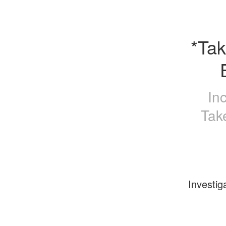
*Tak
In
Tak
Investig