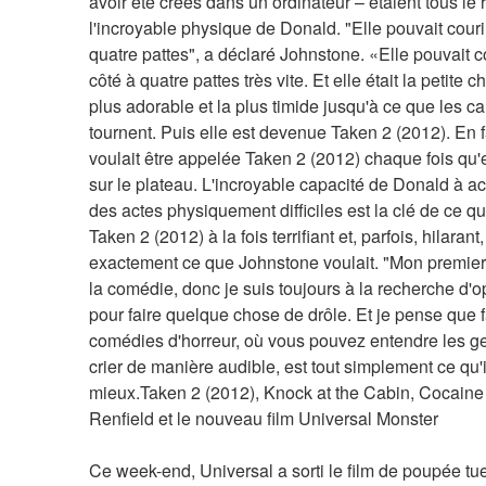
avoir été créés dans un ordinateur – étaient tous le r
l'incroyable physique de Donald. "Elle pouvait courir 
quatre pattes", a déclaré Johnstone. «Elle pouvait co
côté à quatre pattes très vite. Et elle était la petite ch
plus adorable et la plus timide jusqu'à ce que les c
tournent. Puis elle est devenue Taken 2 (2012). En fai
voulait être appelée Taken 2 (2012) chaque fois qu'el
sur le plateau. L'incroyable capacité de Donald à ac
des actes physiquement difficiles est la clé de ce qui
Taken 2 (2012) à la fois terrifiant et, parfois, hilarant,
exactement ce que Johnstone voulait. "Mon premier
la comédie, donc je suis toujours à la recherche d'op
pour faire quelque chose de drôle. Et je pense que f
comédies d'horreur, où vous pouvez entendre les gen
crier de manière audible, est tout simplement ce qu'il
mieux.Taken 2 (2012), Knock at the Cabin, Cocaine 
Renfield et le nouveau film Universal Monster
Ce week-end, Universal a sorti le film de poupée tu