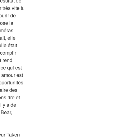
ésultat de 
très vite à 
urir de 
ose la 
améras 
t, elle 
le était 
complir 
 rend 
 ce qui est 
 amour est 
portunités 
aire des 
s rire et 
 y a de 
Bear, 
eur Taken 