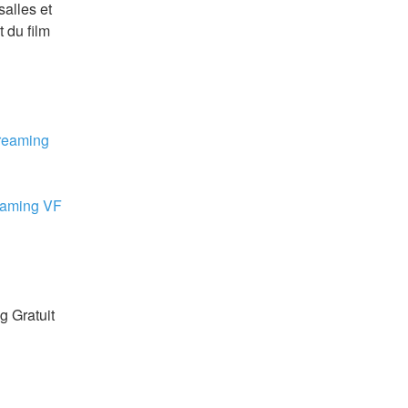
alles et 
du film 
reaming 
eaming VF 
 Gratuit