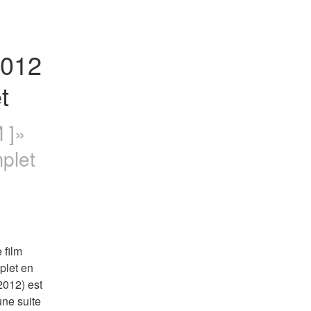
012 
t
 ]»
plet
film 
let en 
012) est 
une suite 