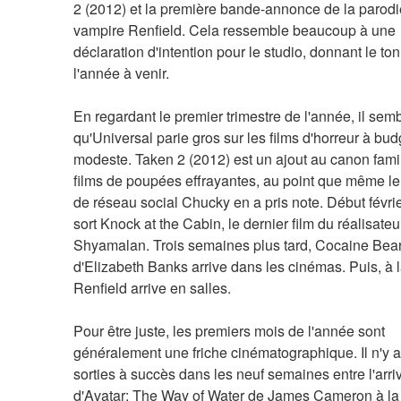
2 (2012) et la première bande-annonce de la parodi
vampire Renfield. Cela ressemble beaucoup à une 
déclaration d'intention pour le studio, donnant le ton
l'année à venir.
En regardant le premier trimestre de l'année, il semb
qu'Universal parie gros sur les films d'horreur à budg
modeste. Taken 2 (2012) est un ajout au canon famil
films de poupées effrayantes, au point que même le
de réseau social Chucky en a pris note. Début février
sort Knock at the Cabin, le dernier film du réalisateu
Shyamalan. Trois semaines plus tard, Cocaine Bear
d'Elizabeth Banks arrive dans les cinémas. Puis, à la
Renfield arrive en salles.
Pour être juste, les premiers mois de l'année sont 
généralement une friche cinématographique. Il n'y a
sorties à succès dans les neuf semaines entre l'arriv
d'Avatar: The Way of Water de James Cameron à la