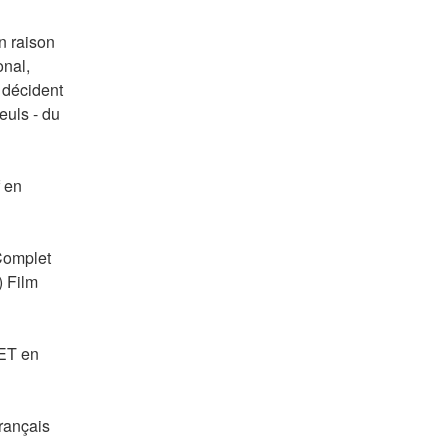
 raison 
nal, 
 décident 
uls - du 
 en 
omplet 
 Film 
T en 
rançais